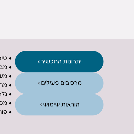
• טיפ
יתרונות התכשיר
• מבה
• משי
מרכיבים פעילים
• מח
• נלח
• מכו
הוראות שימוש
• פור