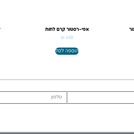
ור
אפי-רסטור קרם לחות
ד
₪
430
הוספה לסל