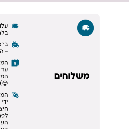
בלב
– ה
המש
משלוחים
המק
😊).
המש
ידי 
חיצו
לפת
העב