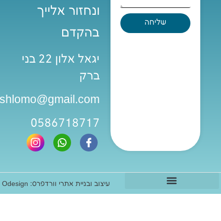
ונחזור אלייך
שליחה
בהקדם
יגאל אלון 22 בני
ברק
iashlomo@gmail.com
0586718717
עיצוב ובניית אתרי וורדפרס: Odesign